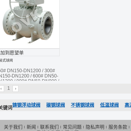
添加到愿望单
装式球阀
50# DN150-DN1200 / 300#
N150-DN1200 / 600# DN50-
N1200 / 900# DN50-DN900 /
500# DN50-DN600 / 2500#
1
N50-DN300
铸钢浮动球阀
碳钢球阀
不锈钢球阀
低温球阀
高
关键词
COM
关于我们
新闻
联系我们
常见问题
隐私声明
服务条款