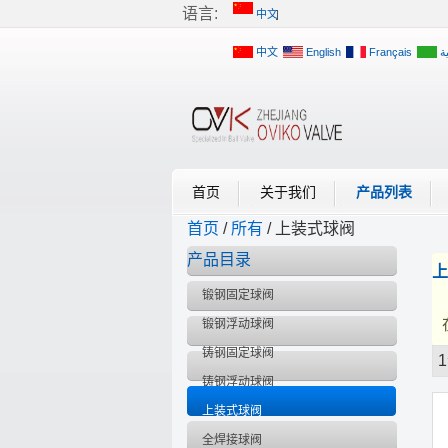
语言:
中文
中文
English
Français
ة
Русский
首页
关于我们
产品列表
首页
/
所有
/
上装式球阀
产品目录
上
锻钢固定球阀
锻钢浮动球阀
铸钢固定球阀
橱窗
铸钢浮动球阀
上装式球阀
全焊接球阀