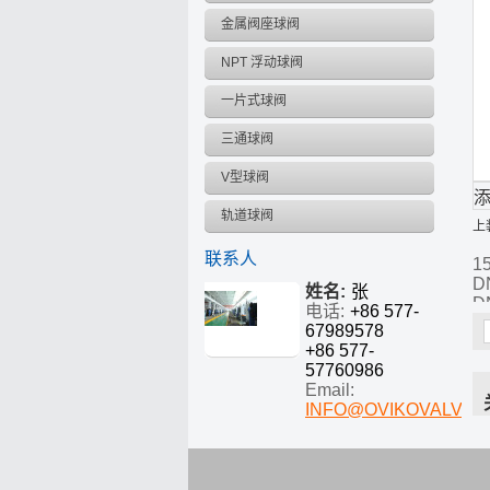
金属阀座球阀
NPT 浮动球阀
一片式球阀
三通球阀
V型球阀
轨道球阀
上
联系人
1
D
姓名:
张
D
电话:
+86 577-
1
67989578
D
+86 577-
57760986
Email:
INFO@OVIKOVALVE.