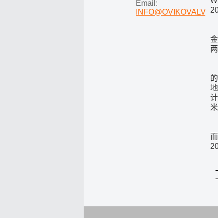
W
Email:
2
INFO@OVIKOVALVE.
金
两
的
地
计
米
“
而
2